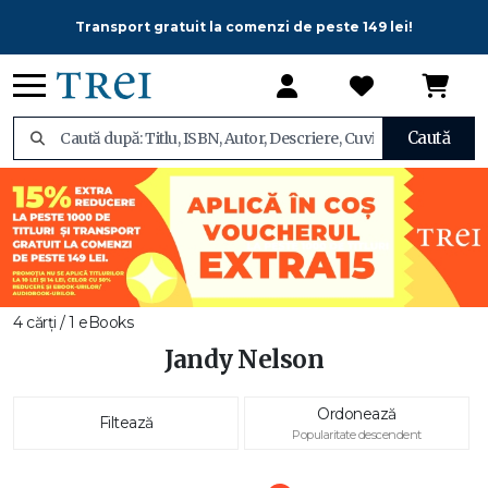
Transport gratuit la comenzi de peste 149 lei!
Caută
4 cărți / 1 eBooks
Jandy Nelson
Ordonează
Filtează
Popularitate descendent