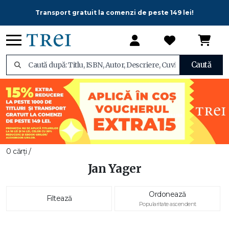
Transport gratuit la comenzi de peste 149 lei!
Caută
0 cărți /
Jan Yager
Ordonează
Filtează
Popularitate ascendent