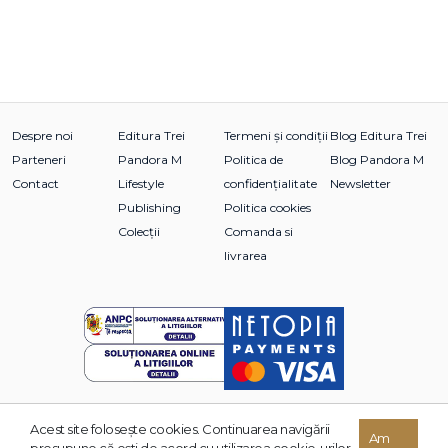
Despre noi
Editura Trei
Termeni și condiții
Blog Editura Trei
Parteneri
Pandora M
Politica de
Blog Pandora M
Contact
Lifestyle
confidențialitate
Newsletter
Publishing
Politica cookies
Colecții
Comanda si
livrarea
Acest site foloseşte cookies. Continuarea navigării
© 2026 Grupul Editorial TREI. Toate drepturile rezervate.
Am
presupune că eşti de acord cu utilizarea cookie-urilor.