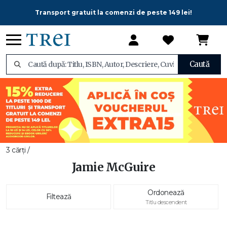
Transport gratuit la comenzi de peste 149 lei!
Caută
3 cărți /
Jamie McGuire
Ordonează
Filtează
Titlu descendent