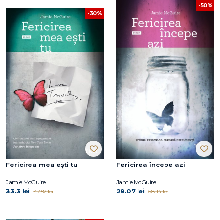
-50%
-30%
Fericirea mea eşti tu
Fericirea începe azi
Jamie McGuire
Jamie McGuire
33.3 lei
29.07 lei
47.57 lei
58.14 lei