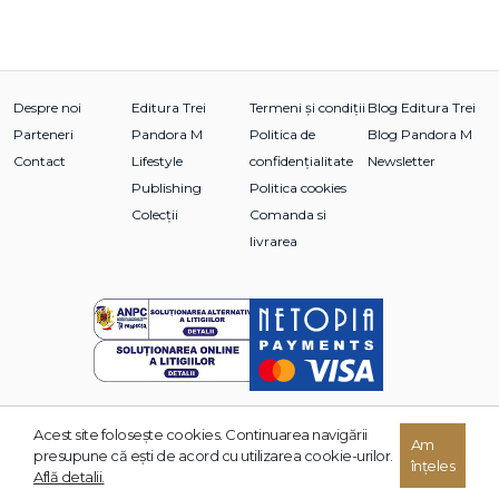
Despre noi
Editura Trei
Termeni și condiții
Blog Editura Trei
Parteneri
Pandora M
Politica de
Blog Pandora M
Contact
Lifestyle
confidențialitate
Newsletter
Publishing
Politica cookies
Colecții
Comanda si
livrarea
Acest site foloseşte cookies. Continuarea navigării
Am
© 2026 Grupul Editorial TREI. Toate drepturile rezervate.
presupune că eşti de acord cu utilizarea cookie-urilor.
înțeles
Dezvoltat de:
Află detalii.