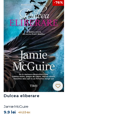
-76%
Dulcea eliberare
Jamie McGuire
9.9 lei
41.23 lei