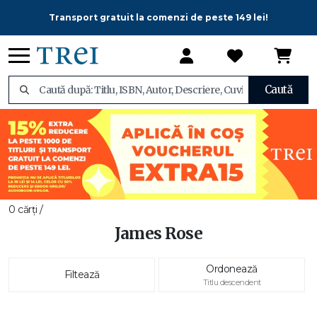
Transport gratuit la comenzi de peste 149 lei!
Caută
0 cărți /
James Rose
Ordonează
Filtează
Titlu descendent