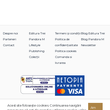
Despre noi
Editura Trei
Termeni și condiții
Blog Editura Trei
Parteneri
Pandora M
Politica de
Blog Pandora M
Contact
Lifestyle
confidențialitate
Newsletter
Publishing
Politica cookies
Colecții
Comanda si
livrarea
Acest site foloseşte cookies. Continuarea navigării
© 2026 Grupul Editorial TREI. Toate drepturile rezervate.
Am
presupune că eşti de acord cu utilizarea cookie-urilor.