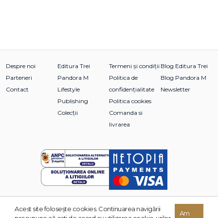
Despre noi
Editura Trei
Termeni și condiții
Blog Editura Trei
Parteneri
Pandora M
Politica de
Blog Pandora M
Contact
Lifestyle
confidențialitate
Newsletter
Publishing
Politica cookies
Colecții
Comanda si
livrarea
Acest site foloseşte cookies. Continuarea navigării
© 2026 Grupul Editorial TREI. Toate drepturile rezervate.
Am
presupune că eşti de acord cu utilizarea cookie-urilor.