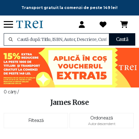
Transport gratuit la comenzi de peste 149 lei!
Caută
0 cărți /
James Rose
Ordonează
Filtează
Autor descendent