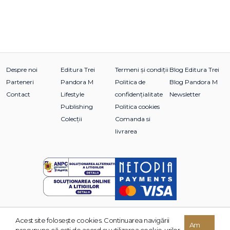
Despre noi
Editura Trei
Termeni și condiții
Blog Editura Trei
Parteneri
Pandora M
Politica de
Blog Pandora M
Contact
Lifestyle
confidențialitate
Newsletter
Publishing
Politica cookies
Colecții
Comanda si
livrarea
Acest site foloseşte cookies. Continuarea navigării
© 2026 Grupul Editorial TREI. Toate drepturile rezervate.
Am
presupune că eşti de acord cu utilizarea cookie-urilor.