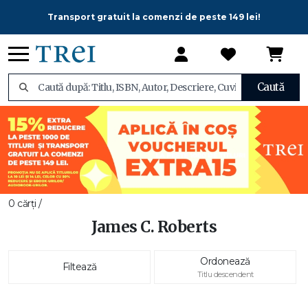
Transport gratuit la comenzi de peste 149 lei!
Caută
0 cărți /
James C. Roberts
Ordonează
Filtează
Titlu descendent