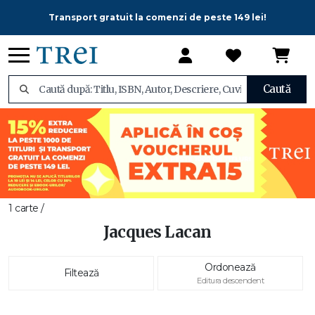
Transport gratuit la comenzi de peste 149 lei!
Caută
1 carte /
Jacques Lacan
Ordonează
Filtează
Editura descendent