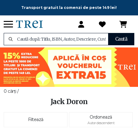
Transport gratuit la comenzi de peste 149 lei!
Caută
0 cărți /
Jack Doron
Ordonează
Filtează
Autor descendent