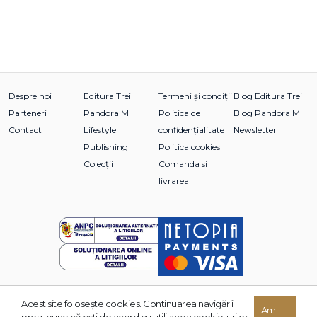
Despre noi
Editura Trei
Termeni și condiții
Blog Editura Trei
Parteneri
Pandora M
Politica de
Blog Pandora M
Contact
Lifestyle
confidențialitate
Newsletter
Publishing
Politica cookies
Colecții
Comanda si
livrarea
Acest site foloseşte cookies. Continuarea navigării
© 2026 Grupul Editorial TREI. Toate drepturile rezervate.
Am
presupune că eşti de acord cu utilizarea cookie-urilor.