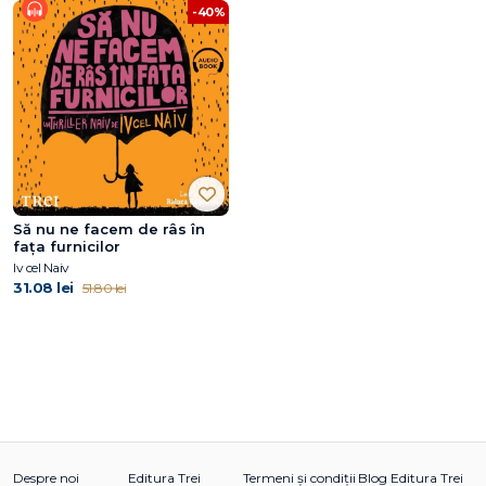
-40%
Să nu ne facem de râs în
fața furnicilor
Iv cel Naiv
31.08 lei
51.80 lei
Despre noi
Editura Trei
Termeni și condiții
Blog Editura Trei