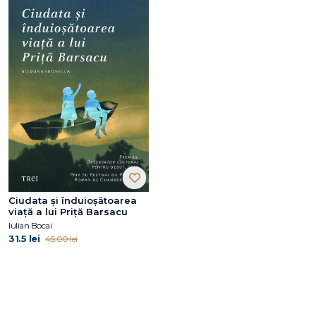
Ciudata și înduioșătoarea
viață a lui Priță Barsacu
Iulian Bocai
31.5 lei
45.00 lei