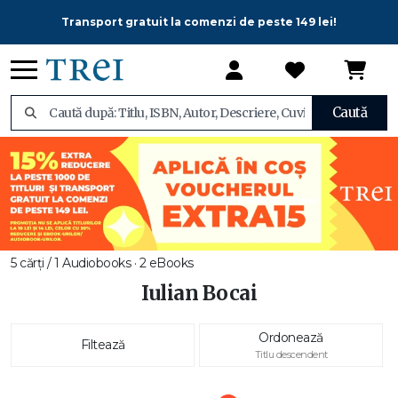
Transport gratuit la comenzi de peste 149 lei!
Caută
5 cărți / 1 Audiobooks · 2 eBooks
Iulian Bocai
Ordonează
Filtează
Titlu descendent