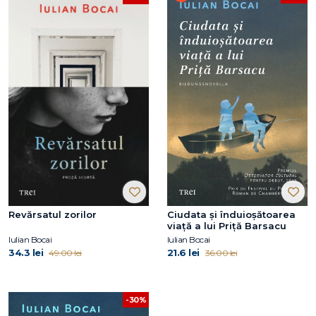
Revărsatul zorilor
Ciudata și înduioșătoarea
viață a lui Priță Barsacu
Iulian Bocai
Iulian Bocai
34.3 lei
21.6 lei
49.00 lei
36.00 lei
-30%