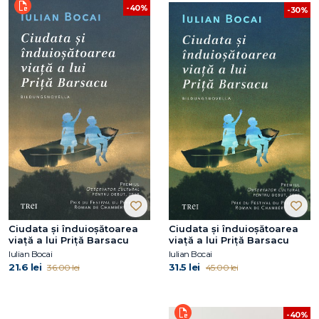
-40%
-30%
Ciudata și înduioșătoarea
Ciudata și înduioșătoarea
viață a lui Priță Barsacu
viață a lui Priță Barsacu
Iulian Bocai
Iulian Bocai
21.6 lei
31.5 lei
36.00 lei
45.00 lei
-40%