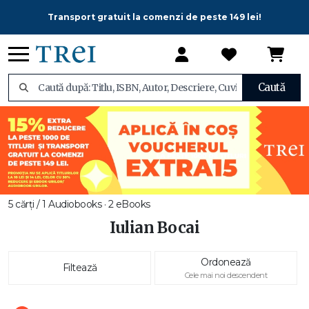
Transport gratuit la comenzi de peste 149 lei!
Caută
5 cărți / 1 Audiobooks · 2 eBooks
Iulian Bocai
Ordonează
Filtează
Cele mai noi descendent