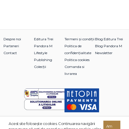
Despre noi
Editura Trei
Termeni și condiții
Blog Editura Trei
Parteneri
Pandora M
Politica de
Blog Pandora M
Contact
Lifestyle
confidențialitate
Newsletter
Publishing
Politica cookies
Colecții
Comanda si
livrarea
Acest site foloseşte cookies. Continuarea navigării
© 2026 Grupul Editorial TREI. Toate drepturile rezervate.
Am
presupune că eşti de acord cu utilizarea cookie-urilor.