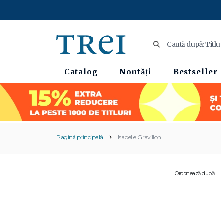
Catalog
Noutăți
Bestseller
Pagină principală
Isabelle Gravillon
Ordonează după: