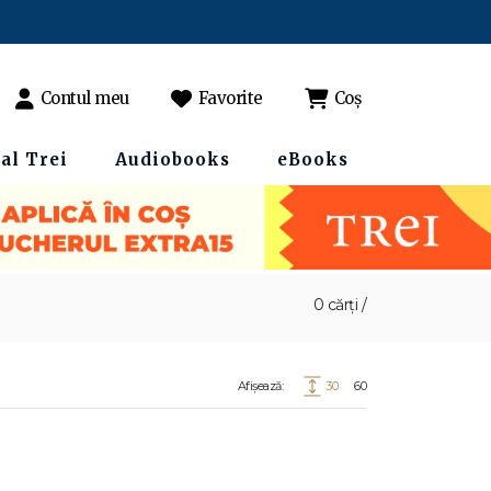
Contul meu
Favorite
Coș
al Trei
Audiobooks
eBooks
0 cărți /
Afișează:
30
60