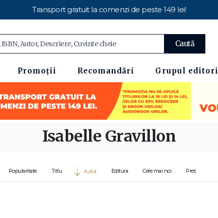
Transport gratuit la comenzi de peste 149 lei!
Caută
Promoții
Recomandări
Grupul editori
Isabelle Gravillon
Popularitate
Titlu
Editura
Cele mai noi
Preț
Autor