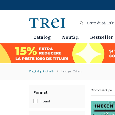
Catalog
Noutăți
Bestseller
Pagină principală
Imogen Crimp
Ordonează după:
Format
Tiparit