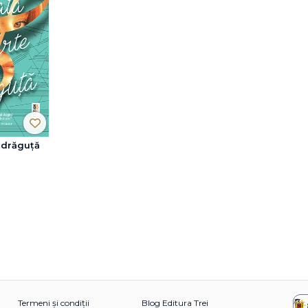
e drăguță
Termeni și condiții
Blog Editura Trei