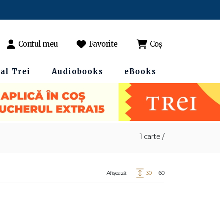
Contul meu
Favorite
Coș
al Trei
Audiobooks
eBooks
1 carte /
Afișează:
30
60