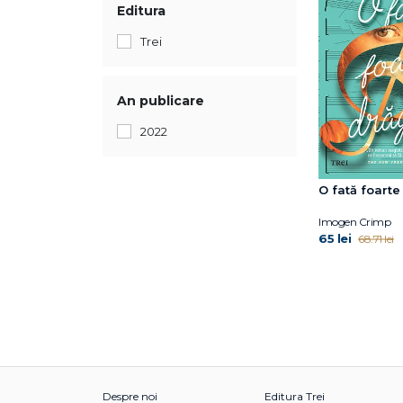
Editura
Trei
An publicare
2022
O fată foart
Imogen Crimp
65 lei
68.71 lei
Despre noi
Editura Trei