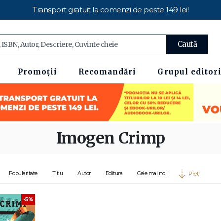
Transport gratuit la comenzi de peste 149 lei!
Caută
Promoții
Recomandări
Grupul editori
Imogen Crimp
Popularitate
Titlu
Autor
Editura
Cele mai noi
Preț
-5%