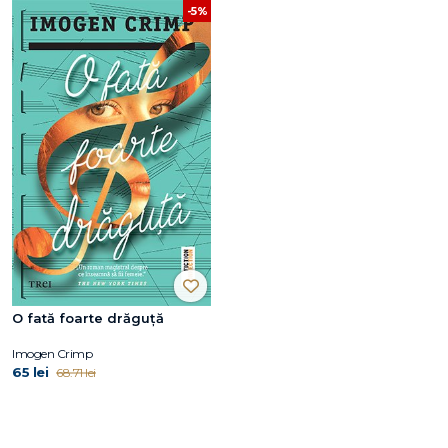
-5%
O fată foarte drăguță
Imogen Crimp
65 lei
68.71 lei