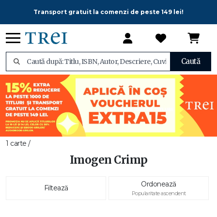
Transport gratuit la comenzi de peste 149 lei!
Caută
1 carte /
Imogen Crimp
Ordonează
Filtează
Popularitate ascendent