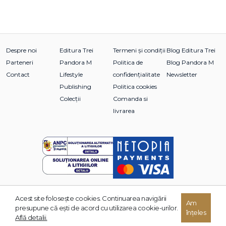
Despre noi
Editura Trei
Termeni și condiții
Blog Editura Trei
Parteneri
Pandora M
Politica de
Blog Pandora M
Contact
Lifestyle
confidențialitate
Newsletter
Publishing
Politica cookies
Colecții
Comanda si
livrarea
Acest site foloseşte cookies. Continuarea navigării
Am
© 2026 Grupul Editorial TREI. Toate drepturile rezervate.
presupune că eşti de acord cu utilizarea cookie-urilor.
înțeles
Dezvoltat de:
Află detalii.