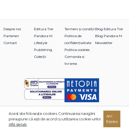
Despre noi
Editura Trei
Termeni și condiții
Blog Editura Trei
Parteneri
Pandora M
Politica de
Blog Pandora M
Contact
Lifestyle
confidențialitate
Newsletter
Publishing
Politica cookies
Colecții
Comanda si
livrarea
Acest site foloseşte cookies. Continuarea navigării
© 2026 Grupul Editorial TREI. Toate drepturile rezervate.
Am
presupune că eşti de acord cu utilizarea cookie-urilor.
înțeles
Dezvoltat de:
Află detalii.