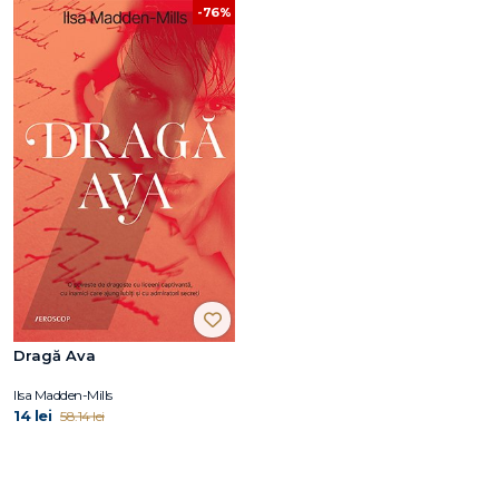
-76%
Dragă Ava
Ilsa Madden-Mills
14 lei
58.14 lei