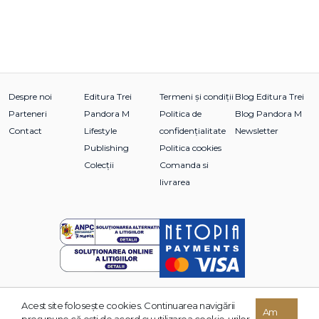
Despre noi
Editura Trei
Termeni și condiții
Blog Editura Trei
Parteneri
Pandora M
Politica de
Blog Pandora M
Contact
Lifestyle
confidențialitate
Newsletter
Publishing
Politica cookies
Colecții
Comanda si
livrarea
Acest site foloseşte cookies. Continuarea navigării
© 2026 Grupul Editorial TREI. Toate drepturile rezervate.
Am
presupune că eşti de acord cu utilizarea cookie-urilor.