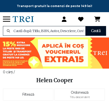
Transport gratuit la comenzi de peste 149 lei!
Caută
0 cărți /
Helen Cooper
Ordonează
Filtează
Titlu descendent