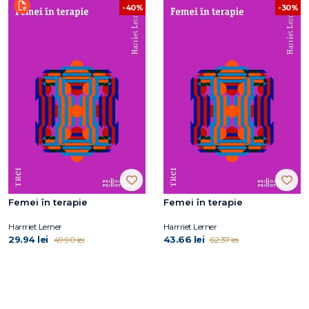
-40%
-30%
Femei în terapie
Femei în terapie
Harrriet Lerner
Harrriet Lerner
29.94 lei
43.66 lei
49.90 lei
62.37 lei