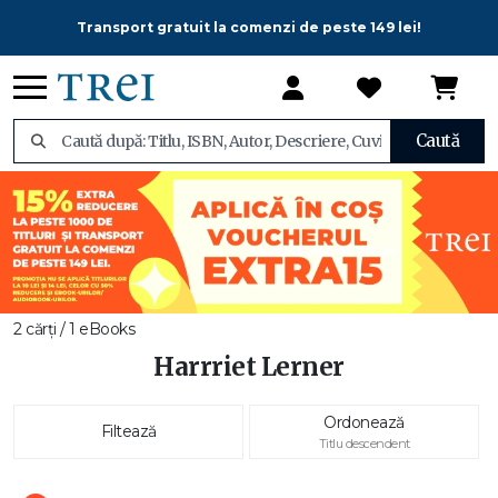
Transport gratuit la comenzi de peste 149 lei!
Caută
2 cărți / 1 eBooks
Harrriet Lerner
Ordonează
Filtează
Titlu descendent