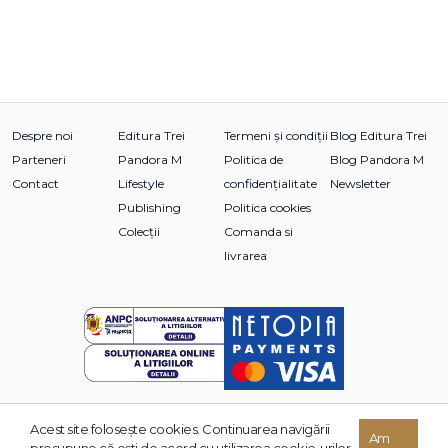
Despre noi
Editura Trei
Termeni și condiții
Blog Editura Trei
Parteneri
Pandora M
Politica de
Blog Pandora M
Contact
Lifestyle
confidențialitate
Newsletter
Publishing
Politica cookies
Colecții
Comanda si
livrarea
Acest site foloseşte cookies. Continuarea navigării
© 2026 Grupul Editorial TREI. Toate drepturile rezervate.
Am
presupune că eşti de acord cu utilizarea cookie-urilor.