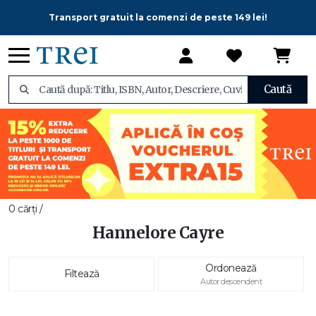
Transport gratuit la comenzi de peste 149 lei!
Caută
0 cărți /
Hannelore Cayre
Ordonează
Filtează
Autor descendent