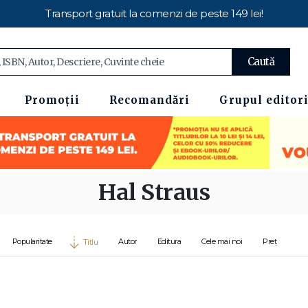
Transport gratuit la comenzi de peste 149 lei!
Caută
Promoții
Recomandări
Grupul editori
Hal Straus
Popularitate
Autor
Editura
Cele mai noi
Preț
Titlu