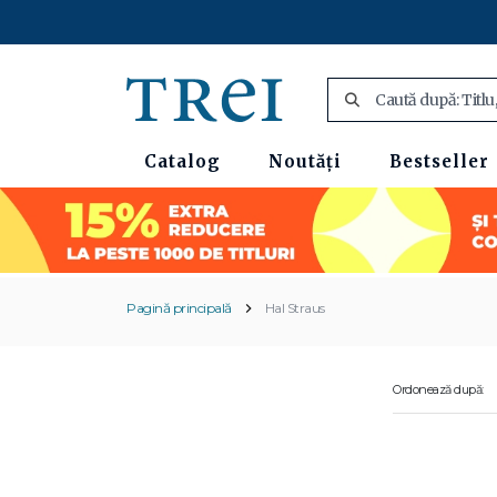
Catalog
Noutăți
Bestseller
Pagină principală
Hal Straus
Ordonează după: