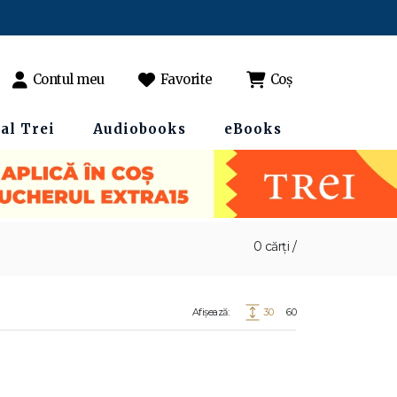
Contul meu
Favorite
Coș
al Trei
Audiobooks
eBooks
0 cărți /
Afișează:
30
60