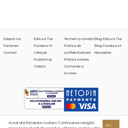
Despre noi
Editura Trei
Termeni și condiții
Blog Editura Trei
Parteneri
Pandora M
Politica de
Blog Pandora M
Contact
Lifestyle
confidențialitate
Newsletter
Publishing
Politica cookies
Colecții
Comanda si
livrarea
Acest site foloseşte cookies. Continuarea navigării
© 2026 Grupul Editorial TREI. Toate drepturile rezervate.
Am
presupune că eşti de acord cu utilizarea cookie-urilor.