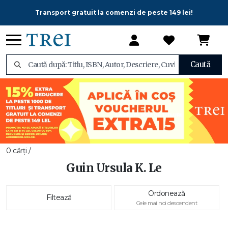
Transport gratuit la comenzi de peste 149 lei!
Caută
0 cărți /
Guin Ursula K. Le
Ordonează
Filtează
Cele mai noi descendent