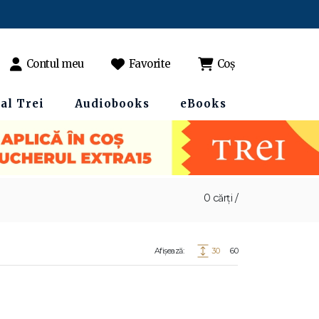
Contul meu
Favorite
Coș
al Trei
Audiobooks
eBooks
0 cărți /
Afișează:
30
60