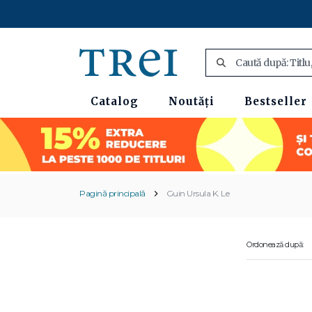
Catalog
Noutăți
Bestseller
Pagină principală
Guin Ursula K. Le
Ordonează după: