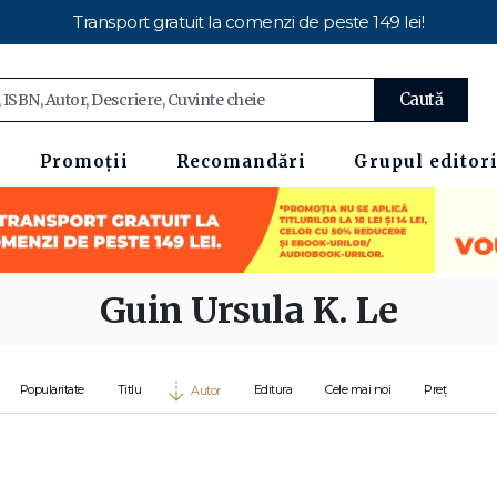
Transport gratuit la comenzi de peste 149 lei!
Caută
Promoții
Recomandări
Grupul editori
Guin Ursula K. Le
Popularitate
Titlu
Editura
Cele mai noi
Preț
Autor