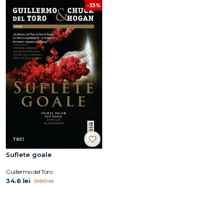
-33%
Suflete goale
Guillermo del Toro
34.6 lei
51.80 lei