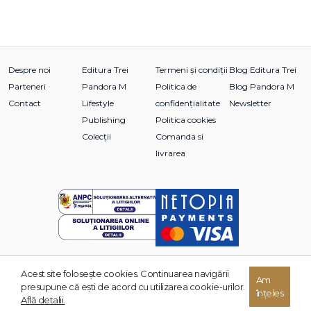
Despre noi
Editura Trei
Termeni și condiții
Blog Editura Trei
Parteneri
Pandora M
Politica de
Blog Pandora M
Contact
Lifestyle
confidențialitate
Newsletter
Publishing
Politica cookies
Colecții
Comanda si
livrarea
Acest site foloseşte cookies. Continuarea navigării
© 2026 Grupul Editorial TREI. Toate drepturile rezervate.
Am
presupune că eşti de acord cu utilizarea cookie-urilor.
înțeles
Dezvoltat de:
Află detalii.