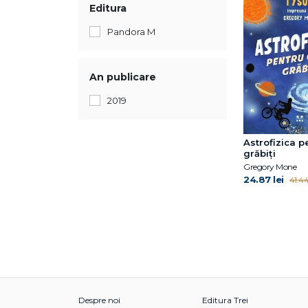
Editura
Pandora M
An publicare
2019
Astrofizica p
grăbiți
Gregory Mone
24.87 lei
41.44
Despre noi
Editura Trei