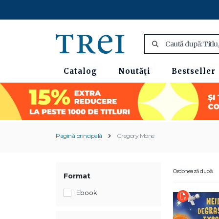
Catalog
Noutăți
Bestseller
Pagină principală
Gregory Mone
Ordonează după:
Format
Ebook