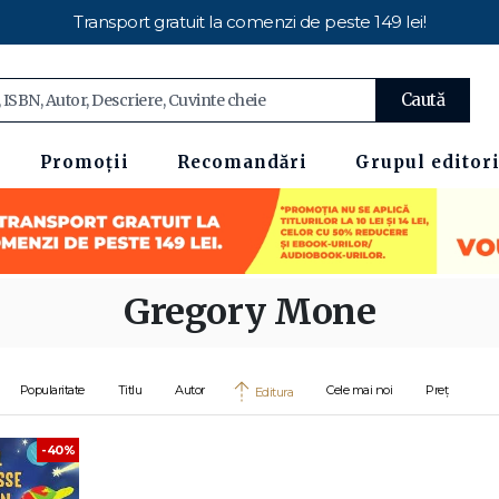
Transport gratuit la comenzi de peste 149 lei!
Caută
Promoții
Recomandări
Grupul editori
Gregory Mone
Popularitate
Titlu
Autor
Cele mai noi
Preț
Editura
-40%