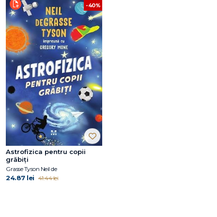
-40%
Astrofizica pentru copii
grăbiți
Grasse Tyson Neil de
24.87 lei
41.44 lei