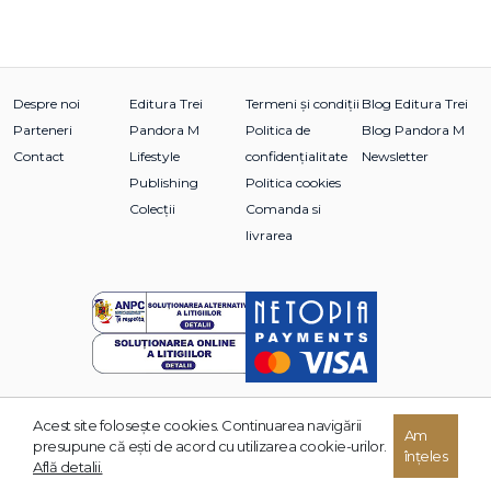
Despre noi
Editura Trei
Termeni și condiții
Blog Editura Trei
Parteneri
Pandora M
Politica de
Blog Pandora M
Contact
Lifestyle
confidențialitate
Newsletter
Publishing
Politica cookies
Colecții
Comanda si
livrarea
Acest site foloseşte cookies. Continuarea navigării
Am
© 2026 Grupul Editorial TREI. Toate drepturile rezervate.
presupune că eşti de acord cu utilizarea cookie-urilor.
înțeles
Dezvoltat de:
Află detalii.