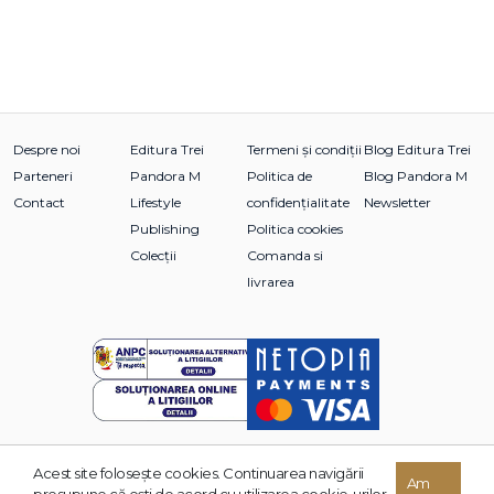
Despre noi
Editura Trei
Termeni și condiții
Blog Editura Trei
Parteneri
Pandora M
Politica de
Blog Pandora M
Contact
Lifestyle
confidențialitate
Newsletter
Publishing
Politica cookies
Colecții
Comanda si
livrarea
Acest site foloseşte cookies. Continuarea navigării
© 2026 Grupul Editorial TREI. Toate drepturile rezervate.
Am
presupune că eşti de acord cu utilizarea cookie-urilor.