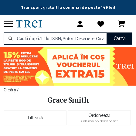
Transport gratuit la comenzi de peste 149 lei!
Caută
0 cărți /
Grace Smith
Ordonează
Filtează
Cele mai noi descendent