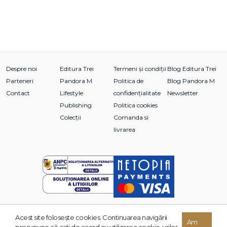
Despre noi
Editura Trei
Termeni și condiții
Blog Editura Trei
Parteneri
Pandora M
Politica de
Blog Pandora M
Contact
Lifestyle
confidențialitate
Newsletter
Publishing
Politica cookies
Colecții
Comanda si
livrarea
Acest site foloseşte cookies. Continuarea navigării
© 2026 Grupul Editorial TREI. Toate drepturile rezervate.
Am
presupune că eşti de acord cu utilizarea cookie-urilor.