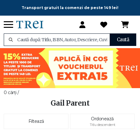
Transport gratuit la comenzi de peste 149 lei!
Caută
0 cărți /
Gail Parent
Ordonează
Filtează
Titlu descendent