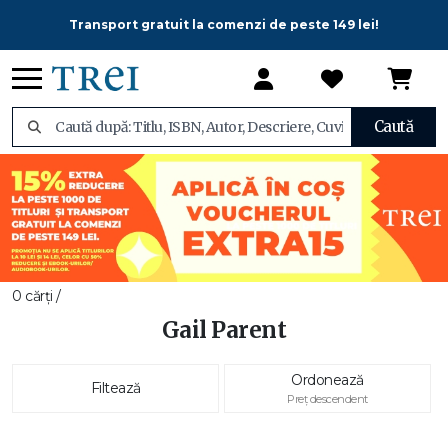
Transport gratuit la comenzi de peste 149 lei!
Caută
0 cărți /
Gail Parent
Ordonează
Filtează
Preț descendent