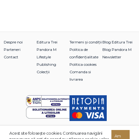
Despre noi
Editura Trei
Termeni și condiții
Blog Editura Trei
Parteneri
Pandora M
Politica de
Blog Pandora M
Contact
Lifestyle
confidențialitate
Newsletter
Publishing
Politica cookies
Colecții
Comanda si
livrarea
Acest site foloseşte cookies. Continuarea navigării
© 2026 Grupul Editorial TREI. Toate drepturile rezervate.
Am
presupune că eşti de acord cu utilizarea cookie-urilor.