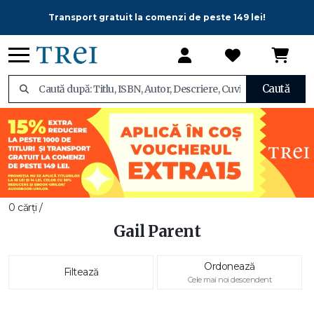
Transport gratuit la comenzi de peste 149 lei!
Caută
0 cărți /
Gail Parent
Ordonează
Filtează
Cele mai noi descendent