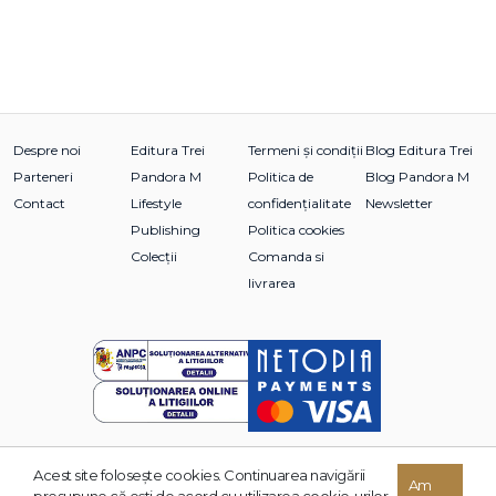
Despre noi
Editura Trei
Termeni și condiții
Blog Editura Trei
Parteneri
Pandora M
Politica de
Blog Pandora M
Contact
Lifestyle
confidențialitate
Newsletter
Publishing
Politica cookies
Colecții
Comanda si
livrarea
Acest site foloseşte cookies. Continuarea navigării
© 2026 Grupul Editorial TREI. Toate drepturile rezervate.
Am
presupune că eşti de acord cu utilizarea cookie-urilor.