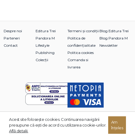
Despre noi
Editura Trei
Termeni și condiții
Blog Editura Trei
Parteneri
Pandora M
Politica de
Blog Pandora M
Contact
Lifestyle
confidențialitate
Newsletter
Publishing
Politica cookies
Colecții
Comanda si
livrarea
Acest site foloseşte cookies. Continuarea navigării
© 2026 Grupul Editorial TREI. Toate drepturile rezervate.
Am
presupune că eşti de acord cu utilizarea cookie-urilor.
înțeles
Dezvoltat de:
Află detalii.