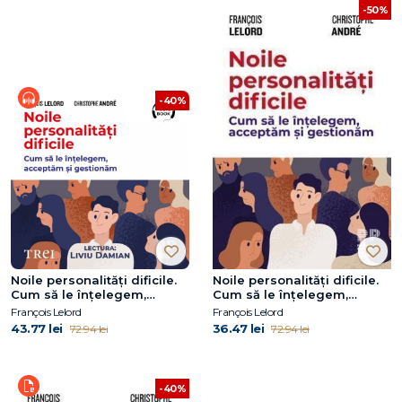
-50%
-40%
Noile personalități dificile.
Noile personalități dificile.
Cum să le înțelegem,
Cum să le înțelegem,
acceptăm și gestionăm
acceptăm și gestionăm
François Lelord
François Lelord
43.77 lei
36.47 lei
72.94 lei
72.94 lei
-40%