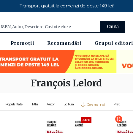
Transport gratuit la comenzi de peste 149 lei!
Caută
Promoții
Recomandări
Grupul editori
François Lelord
Popularitate
Titlu
Autor
Editura
Preț
Cele mai noi
-50%