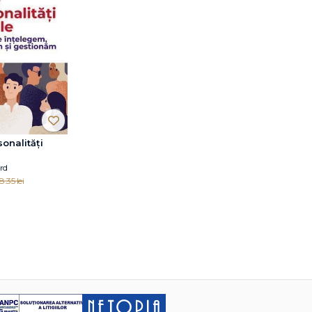
sonalități
ord
8.35 lei