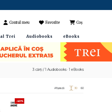
Contul meu
Favorite
Coș
al Trei
Audiobooks
eBooks
3 cărți / 1 Audiobooks · 1 eBooks
Afișează:
30
60
-40%