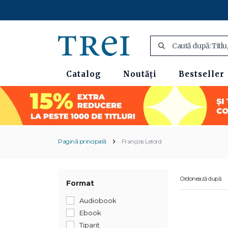
Catalog
Noutăți
Bestseller
Pagină principală
François Lelord
Ordonează după:
Format
Audiobook
Ebook
Tiparit