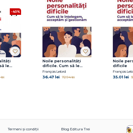
-40%
lități
Noile personalități
Noile per
să le
dificile. Cum să le
dificile
acceptăm
înțelegem, acceptăm
François Lelord
François Lel
și gestionăm
36.47 lei
35.01 lei
lei
72.94 lei
5
Termeni și condiții
Blog Editura Trei