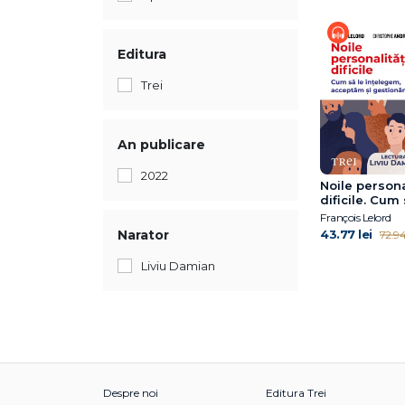
Editura
Trei
An publicare
2022
Noile persona
dificile. Cum 
înțelegem, 
François Lelord
și gestionăm
Narator
43.77 lei
72.94 
Liviu Damian
Despre noi
Editura Trei