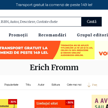
Transport gratuit la comenzi de peste 149 lei!
Caută
Promoții
Recomandări
Grupul editori
Erich Fromm
Popularitate
Titlu
Autor
Editura
Cele mai noi
Preț
-30%
-30%