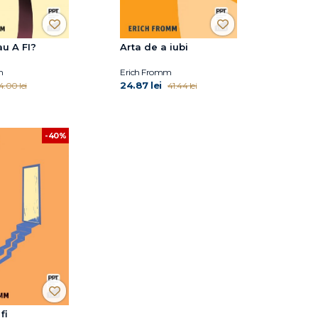
u A FI?
Arta de a iubi
m
Erich Fromm
24.87 lei
4.00 lei
41.44 lei
-40%
fi