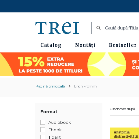
Catalog
Noutăți
Bestseller
Pagină principală
Erich Fromm
Ordonează după:
Format
Audiobook
Ebook
Tiparit