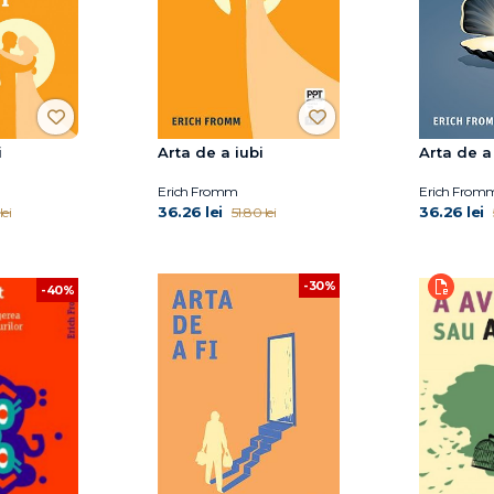
i
Arta de a iubi
Arta de a
Erich Fromm
Erich From
36.26 lei
36.26 lei
lei
51.80 lei
-30%
-40%