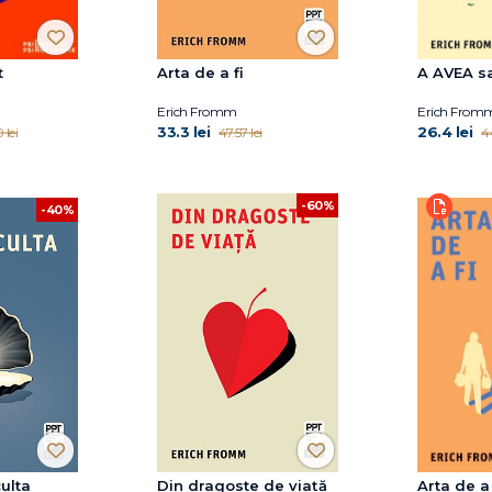
t
Arta de a fi
A AVEA sa
Erich Fromm
Erich From
33.3 lei
26.4 lei
 lei
47.57 lei
4
-60%
-40%
ulta
Din dragoste de viață
Arta de a 