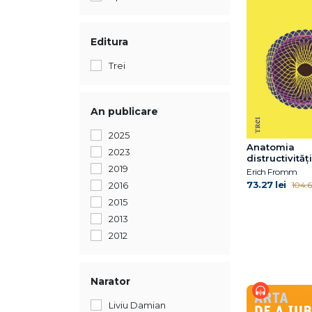
Editura
Trei
An publicare
2025
Anatomia
2023
distructivită
2019
Erich Fromm
73.27 lei
104.66
2016
2015
2013
2012
Narator
Liviu Damian