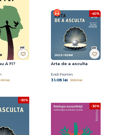
-40%
u A FI?
Arta de a asculta
m
Erich Fromm
31.08 lei
.00 lei
51.80 lei
-30%
-30%