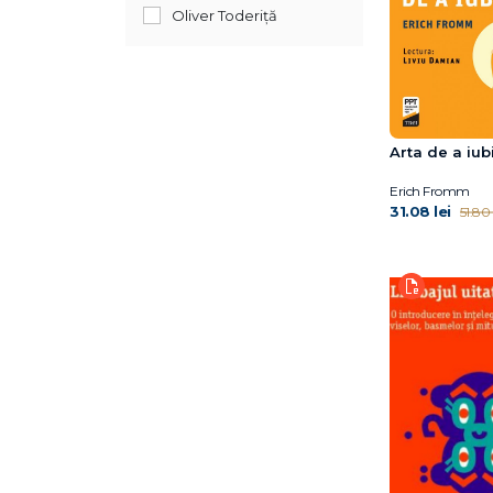
Oliver Toderiță
Arta de a iub
Erich Fromm
31.08 lei
51.80 