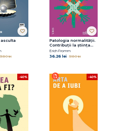
 asculta
Patologia normalității.
Contribuții la știința
omului
m
Erich Fromm
36.26 lei
51.80 lei
51.80 lei
-40%
-40%