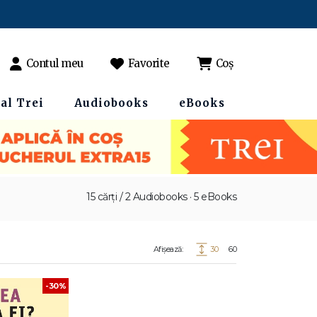
Contul meu
Favorite
Coș
al Trei
Audiobooks
eBooks
15 cărți / 2 Audiobooks · 5 eBooks
Afișează:
30
60
-30%