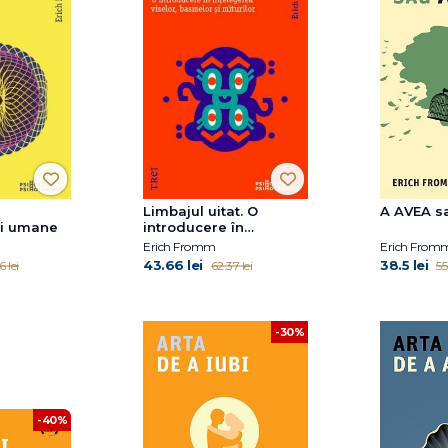
Limbajul uitat. O
A AVEA sa
ţii umane
introducere în
înțelegerea viselor,
Erich Fromm
Erich From
basmelor și miturilor
43.66 lei
38.5 lei
 lei
62.37 lei
55
-30%
-40%