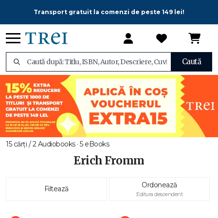
Transport gratuit la comenzi de peste 149 lei!
Caută
15 cărți / 2 Audiobooks · 5 eBooks
Erich Fromm
Ordonează
Filtează
Editura descendent