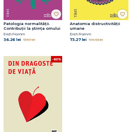
Patologia normalității.
Anatomia distructivităţii
Contribuții la știința omului
umane
Erich Fromm
Erich Fromm
36.26 lei
73.27 lei
51.80 lei
104.66 lei
-60%