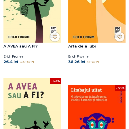
A AVEA sau A FI?
Arta de a iubi
Erich Fromm
Erich Fromm
26.4 lei
36.26 lei
44.00 lei
51.80 lei
-30%
-30%