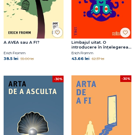
A AVEA sau A FI?
Limbajul uitat. O
introducere în înțelegerea
viselor, basmelor și
Erich Fromm
Erich Fromm
miturilor
38.5 lei
43.66 lei
55.00 lei
62.37 lei
-30%
-30%