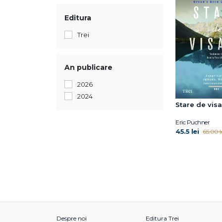
Editura
Trei
An publicare
2026
2024
Stare de vis
Eric Puchner
45.5 lei
65.00 l
Despre noi
Editura Trei