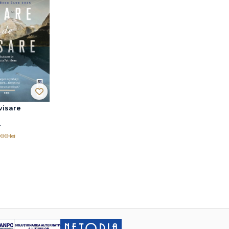
visare
r
00 lei