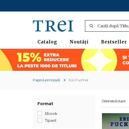
Catalog
Noutăți
Bestseller
Pagină principală
Eric Puchner
Ordonează după:
Format
Ebook
Tiparit