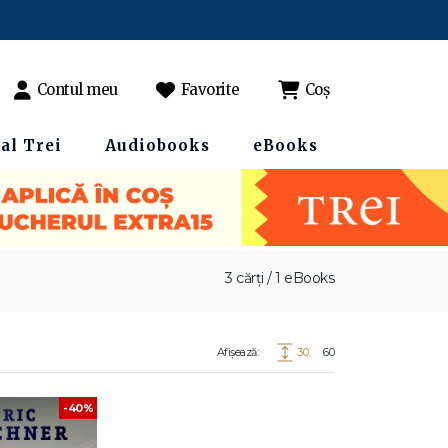
Contul meu
Favorite
Coș
al Trei
Audiobooks
eBooks
3 cărți / 1 eBooks
Afișează:
30
60
-40%