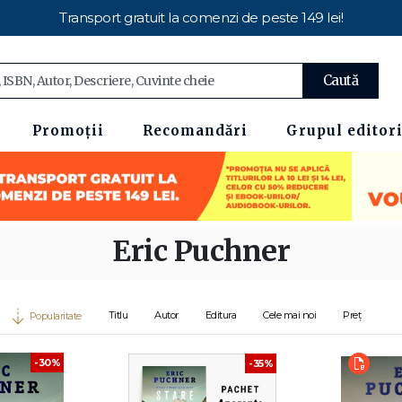
Transport gratuit la comenzi de peste 149 lei!
Caută
Promoții
Recomandări
Grupul editori
Eric Puchner
Titlu
Autor
Editura
Cele mai noi
Preț
Popularitate
-30%
-35%