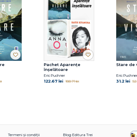
are
Pachet Aparențe
Stare de 
înșelătoare
Eric Puchner
Eric Puchne
122.67 lei
31.2 lei
ei
188.71 lei
52.
Termeni și condiții
Blog Editura Trei