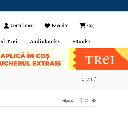
Contul meu
Favorite
Coș
al Trei
Audiobooks
eBooks
0 cărți /
Afișează:
30
60