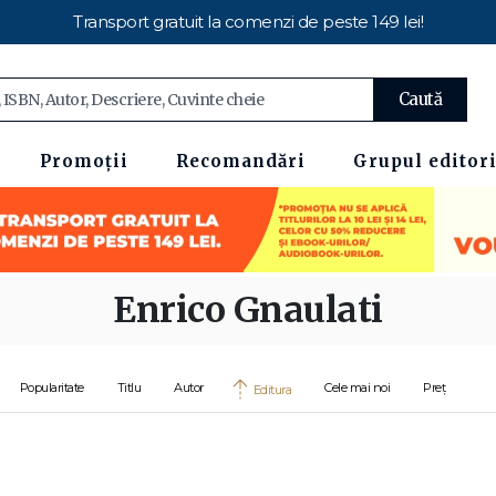
Transport gratuit la comenzi de peste 149 lei!
Caută
Promoții
Recomandări
Grupul editori
Enrico Gnaulati
Popularitate
Titlu
Autor
Cele mai noi
Preț
Editura