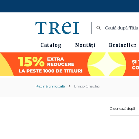
Catalog
Noutăți
Bestseller
Pagină principală
Enrico Gnaulati
Ordonează după: