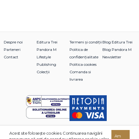
Despre noi
Editura Trei
Termeni și condiții
Blog Editura Trei
Parteneri
Pandora M
Politica de
Blog Pandora M
Contact
Lifestyle
confidențialitate
Newsletter
Publishing
Politica cookies
Colecții
Comanda si
livrarea
Acest site foloseşte cookies. Continuarea navigării
© 2026 Grupul Editorial TREI. Toate drepturile rezervate.
Am
presupune că eşti de acord cu utilizarea cookie-urilor.