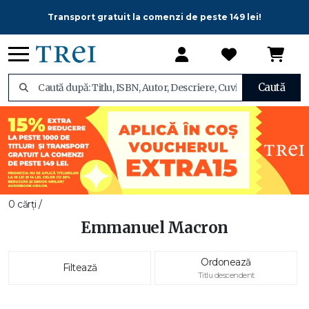
Transport gratuit la comenzi de peste 149 lei!
Caută
0 cărți /
Emmanuel Macron
Ordonează
Filtează
Titlu descendent