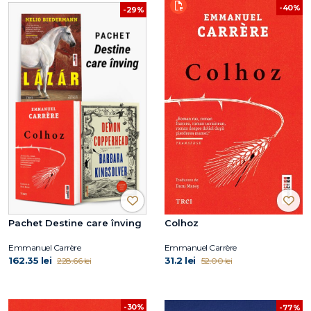
-40%
-29%
Pachet Destine care înving
Colhoz
Emmanuel Carrère
Emmanuel Carrère
162.35 lei
31.2 lei
228.66 lei
52.00 lei
-30%
-77%