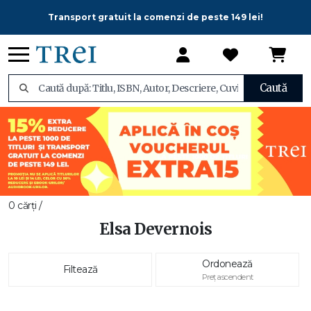
Transport gratuit la comenzi de peste 149 lei!
Caută
0 cărți /
Elsa Devernois
Ordonează
Filtează
Preț ascendent