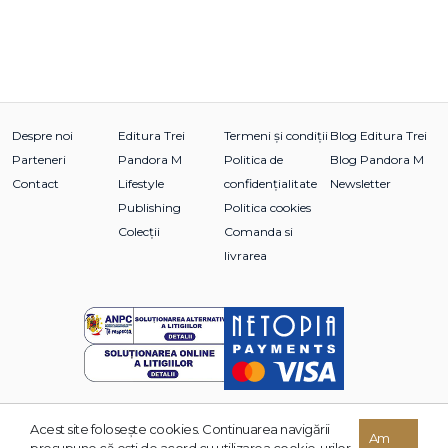
Despre noi
Editura Trei
Termeni și condiții
Blog Editura Trei
Parteneri
Pandora M
Politica de
Blog Pandora M
Contact
Lifestyle
confidențialitate
Newsletter
Publishing
Politica cookies
Colecții
Comanda si
livrarea
Acest site foloseşte cookies. Continuarea navigării
© 2026 Grupul Editorial TREI. Toate drepturile rezervate.
Am
presupune că eşti de acord cu utilizarea cookie-urilor.