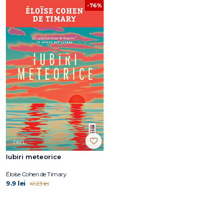
-76%
Iubiri meteorice
Éloïse Cohen de Timary
9.9 lei
41.23 lei