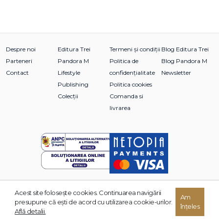
Despre noi
Editura Trei
Termeni și condiții
Blog Editura Trei
Parteneri
Pandora M
Politica de
Blog Pandora M
Contact
Lifestyle
confidențialitate
Newsletter
Publishing
Politica cookies
Colecții
Comanda si
livrarea
Acest site foloseşte cookies. Continuarea navigării
© 2026 Grupul Editorial TREI. Toate drepturile rezervate.
Am
presupune că eşti de acord cu utilizarea cookie-urilor.
înțeles
Dezvoltat de:
Află detalii.