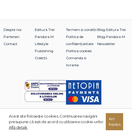
Despre noi
Editura Trei
Termeni și condiții
Blog Editura Trei
Parteneri
Pandora M
Politica de
Blog Pandora M
Contact
Lifestyle
confidențialitate
Newsletter
Publishing
Politica cookies
Colecții
Comanda si
livrarea
Acest site foloseşte cookies. Continuarea navigării
© 2026 Grupul Editorial TREI. Toate drepturile rezervate.
Am
presupune că eşti de acord cu utilizarea cookie-urilor.
înțeles
Dezvoltat de:
Află detalii.