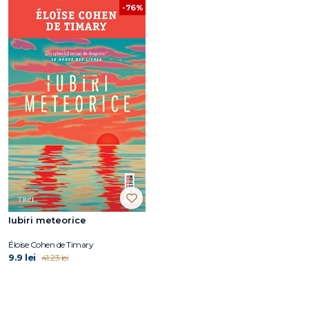
-76%
Iubiri meteorice
Éloïse Cohen de Timary
9.9 lei
41.23 lei