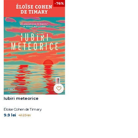
-76%
Iubiri meteorice
Éloïse Cohen de Timary
9.9 lei
41.23 lei