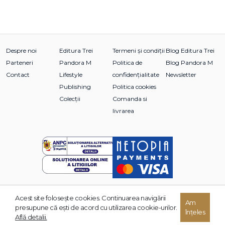
Despre noi
Editura Trei
Termeni și condiții
Blog Editura Trei
Parteneri
Pandora M
Politica de
Blog Pandora M
Contact
Lifestyle
confidențialitate
Newsletter
Publishing
Politica cookies
Colecții
Comanda si
livrarea
Acest site foloseşte cookies. Continuarea navigării
© 2026 Grupul Editorial TREI. Toate drepturile rezervate.
Am
presupune că eşti de acord cu utilizarea cookie-urilor.
înțeles
Dezvoltat de:
Află detalii.