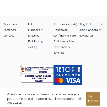
Despre noi
Editura Trei
Termeni și condiții
Blog Editura Trei
Parteneri
Pandora M
Politica de
Blog Pandora M
Contact
Lifestyle
confidențialitate
Newsletter
Publishing
Politica cookies
Colecții
Comanda si
livrarea
Acest site foloseşte cookies. Continuarea navigării
© 2026 Grupul Editorial TREI. Toate drepturile rezervate.
Am
presupune că eşti de acord cu utilizarea cookie-urilor.
înțeles
Dezvoltat de:
Află detalii.