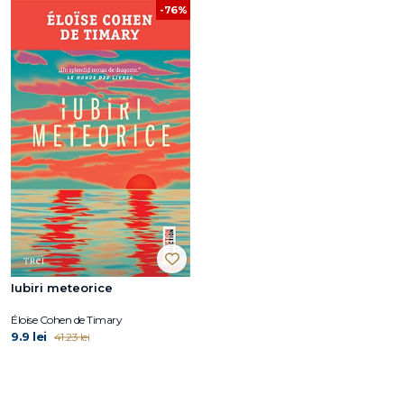
-76%
Iubiri meteorice
Éloïse Cohen de Timary
9.9 lei
41.23 lei