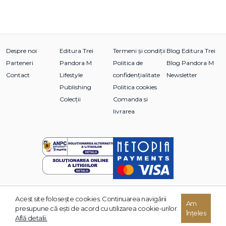
Despre noi
Editura Trei
Termeni și condiții
Blog Editura Trei
Parteneri
Pandora M
Politica de
Blog Pandora M
Contact
Lifestyle
confidențialitate
Newsletter
Publishing
Politica cookies
Colecții
Comanda si
livrarea
Acest site foloseşte cookies. Continuarea navigării
© 2026 Grupul Editorial TREI. Toate drepturile rezervate.
Am
presupune că eşti de acord cu utilizarea cookie-urilor.
înțeles
Dezvoltat de:
Află detalii.