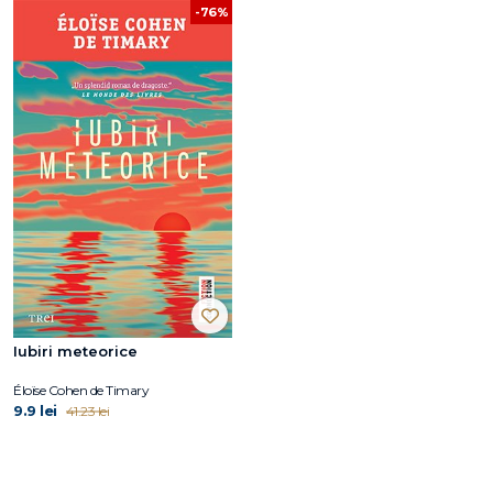
-76%
Iubiri meteorice
Éloïse Cohen de Timary
9.9 lei
41.23 lei