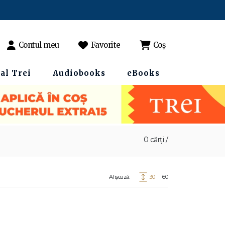
Contul meu
Favorite
Coș
al Trei
Audiobooks
eBooks
0 cărți /
Afișează:
30
60