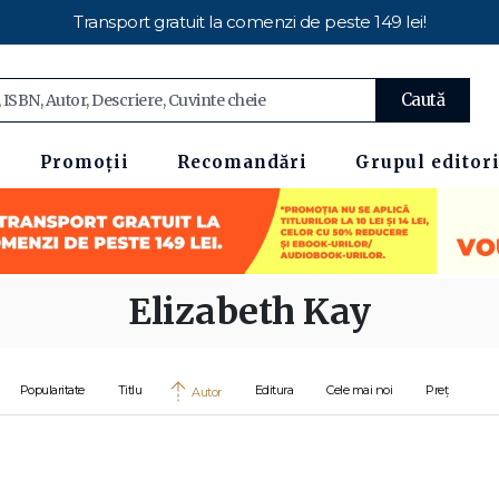
Transport gratuit la comenzi de peste 149 lei!
Caută
Promoții
Recomandări
Grupul editori
Elizabeth Kay
Popularitate
Titlu
Editura
Cele mai noi
Preț
Autor