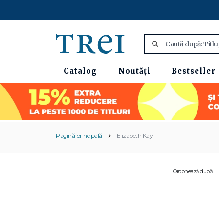
Catalog
Noutăți
Bestseller
Pagină principală
Elizabeth Kay
Ordonează după: