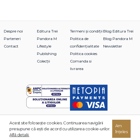
Despre noi
Editura Trei
Termeni și condiții
Blog Editura Trei
Parteneri
Pandora M
Politica de
Blog Pandora M
Contact
Lifestyle
confidențialitate
Newsletter
Publishing
Politica cookies
Colecții
Comanda si
livrarea
Acest site foloseşte cookies. Continuarea navigării
Am
© 2026 Grupul Editorial TREI. Toate drepturile rezervate.
presupune că eşti de acord cu utilizarea cookie-urilor.
înțeles
Dezvoltat de:
Află detalii.