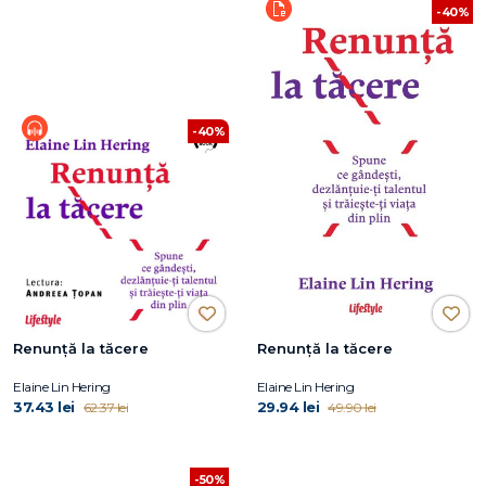
-40%
-40%
Renunță la tăcere
Renunță la tăcere
Elaine Lin Hering
Elaine Lin Hering
37.43 lei
29.94 lei
62.37 lei
49.90 lei
-50%