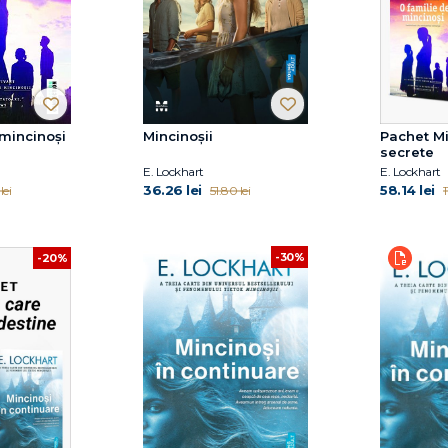
 mincinoși
Mincinoşii
Pachet Mi
secrete
E. Lockhart
E. Lockhart
36.26 lei
58.14 lei
lei
51.80 lei
1
-30%
-20%