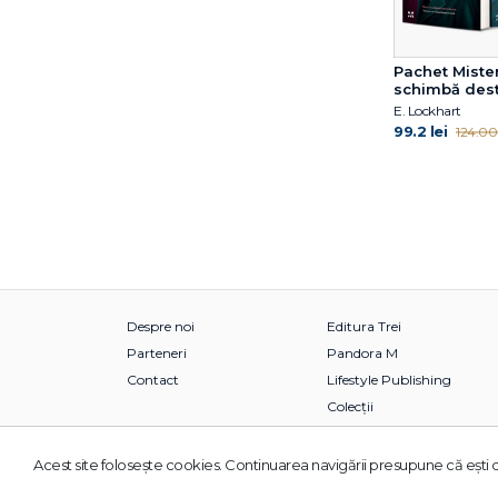
Pachet Miste
schimbă des
E. Lockhart
99.2 lei
124.00 
Despre noi
Editura Trei
Parteneri
Pandora M
Contact
Lifestyle Publishing
Colecții
Acest site foloseşte cookies. Continuarea navigării presupune că eşti d
© 2026 Grupul Editorial TREI. Toate drepturile rezervate.