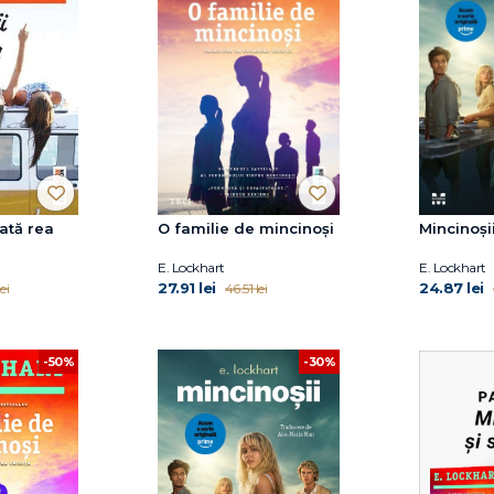
fată rea
O familie de mincinoși
Mincinoşi
E. Lockhart
E. Lockhart
27.91 lei
24.87 lei
ei
46.51 lei
-30%
-50%