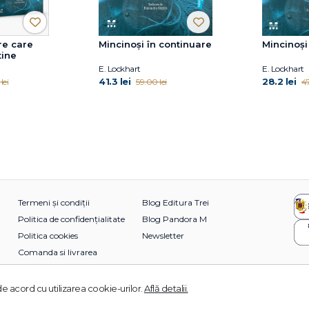
re care
Mincinoși în continuare
Mincinoși
tine
E. Lockhart
E. Lockhart
41.3 lei
28.2 lei
lei
59.00 lei
47
Termeni și condiții
Blog Editura Trei
Politica de confidențialitate
Blog Pandora M
Politica cookies
Newsletter
Comanda si livrarea
e acord cu utilizarea cookie-urilor.
Află detalii.