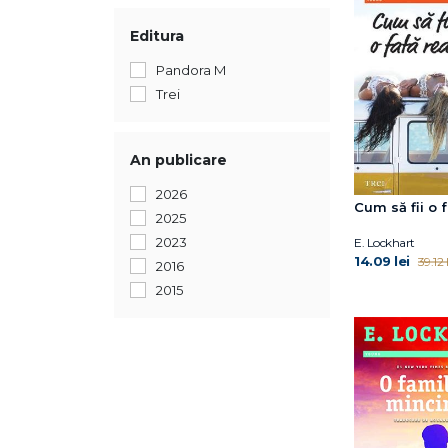
Editura
Pandora M
Trei
An publicare
2026
Cum să fii o 
2025
2023
E. Lockhart
14.09 lei
39.12 l
2016
2015