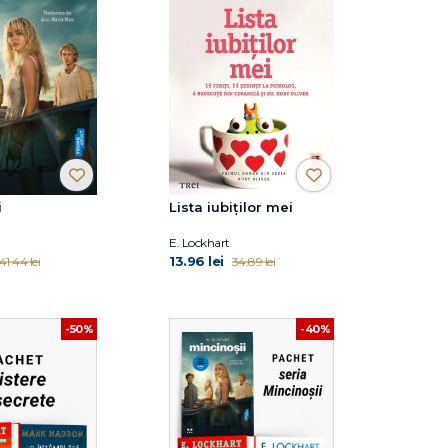
i
Lista iubiţilor mei
E. Lockhart
13.96 lei
41.44 lei
34.89 lei
-50%
-40%