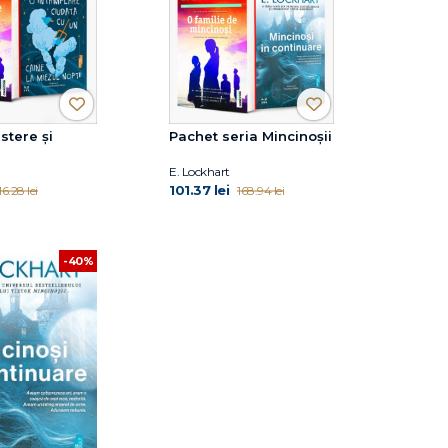
stere și
Pachet seria Mincinoșii
E. Lockhart
101.37 lei
16.28 lei
168.94 lei
-40%