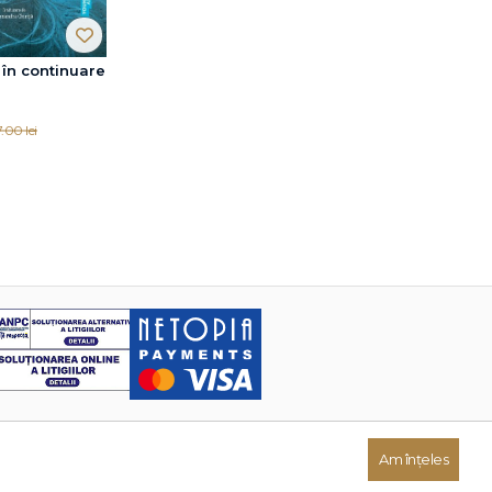
 în continuare
.00 lei
Am înțeles
Dezvoltat de: