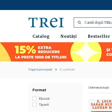
Catalog
Noutăți
Bestseller
Pagină principală
E. Lockhart
Ordonează după:
Format
Ebook
Tiparit