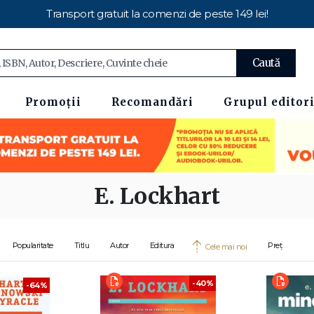
Transport gratuit la comenzi de peste 149 lei!
Caută
Promoții
Recomandări
Grupul editori
E. Lockhart
Popularitate
Titlu
Autor
Editura
Preț
Cele mai noi
-40%
-64%