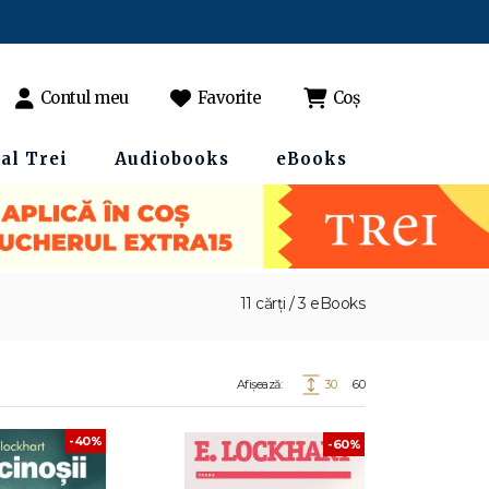
Contul meu
Favorite
Coș
al Trei
Audiobooks
eBooks
11 cărți / 3 eBooks
Afișează:
30
60
-40%
-60%