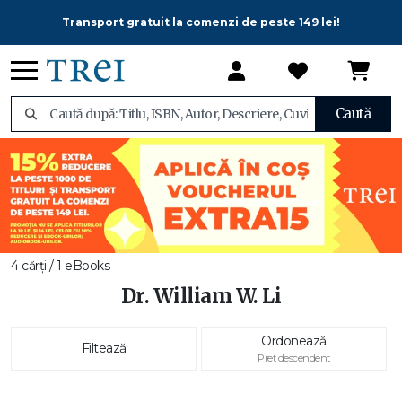
Transport gratuit la comenzi de peste 149 lei!
Caută
4 cărți / 1 eBooks
Dr. William W. Li
Ordonează
Filtează
Preț descendent