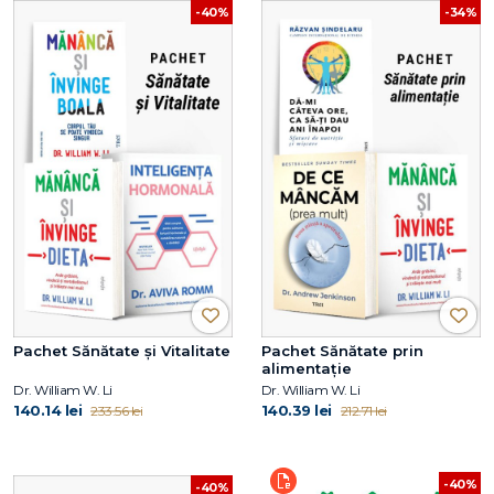
-40%
-34%
Pachet Sănătate și Vitalitate
Pachet Sănătate prin
alimentație
Dr. William W. Li
Dr. William W. Li
140.14 lei
140.39 lei
233.56 lei
212.71 lei
-40%
-40%