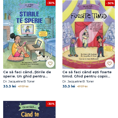
-30%
-30%
Ce să faci când...Știrile de
Ce să faci când ești foarte
sperie. Un ghid pentru
timid. Ghid pentru copiii
copiii care vor să înțeleagă
care vor să scape de
Dr. Jacqueline B. Toner
Dr. Jacqueline B. Toner
evenimentele recente
anxietatea socială
33.3 lei
33.3 lei
47.57 lei
47.57 lei
-30%