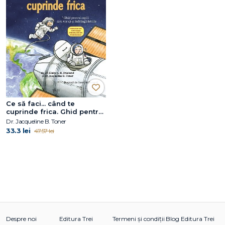
Ce să faci... când te
cuprinde frica. Ghid pentru
copiii care vor să-și
Dr. Jacqueline B. Toner
înfrângă fobiile
33.3 lei
47.57 lei
Despre noi
Editura Trei
Termeni și condiții
Blog Editura Trei