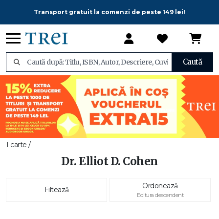
Transport gratuit la comenzi de peste 149 lei!
Caută
1 carte /
Dr. Elliot D. Cohen
Ordonează
Filtează
Editura descendent