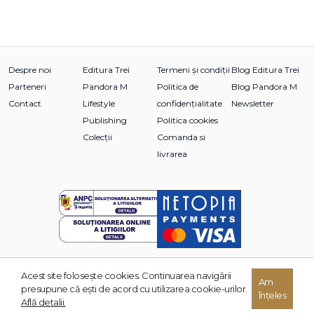
Despre noi
Editura Trei
Termeni și condiții
Blog Editura Trei
Parteneri
Pandora M
Politica de
Blog Pandora M
Contact
Lifestyle
confidențialitate
Newsletter
Publishing
Politica cookies
Colecții
Comanda si
livrarea
Acest site foloseşte cookies. Continuarea navigării
© 2026 Grupul Editorial TREI. Toate drepturile rezervate.
Am
presupune că eşti de acord cu utilizarea cookie-urilor.
înțeles
Dezvoltat de:
Află detalii.