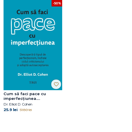
-50%
Cum să faci pace cu
imperfecțiunea.
Descoperă-ți tipul de
Dr. Elliot D. Cohen
perfecționism, încheie
25.9 lei
51.80 lei
ciclul criticismului și adoptă
autoacceptarea